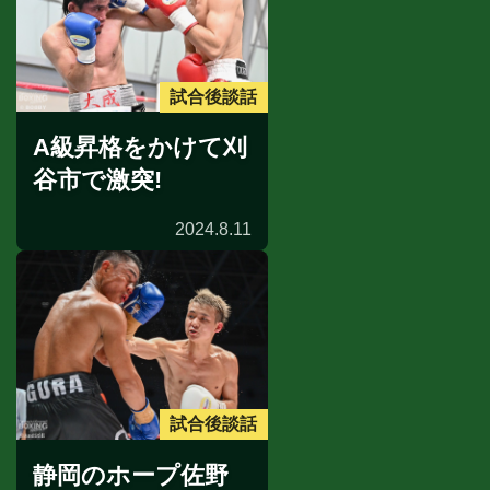
試合後談話
A級昇格をかけて刈
谷市で激突!
2024.8.11
試合後談話
静岡のホープ佐野