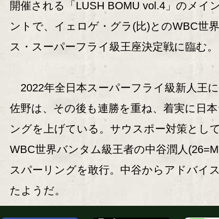
開催される「LUSH BOMU vol.4」のメイ
ントで、イェロゲ・グラ(比)とのWBC世
ス・スーパーフライ級王座決定戦に臨む。
2022年全日本スーパーフライ級新人王
佐野は、その後も連勝を重ね、着実に日本
ングを上げている。サウスポー対策とし
WBC世界バンタム級王者の中谷潤人(26=M.
スパーリングを敢行。中谷からアドバイ
たようだ。