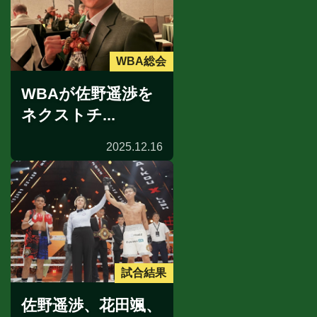
WBA総会
WBAが佐野遥渉を
ネクストチ...
2025.12.16
試合結果
佐野遥渉、花田颯、