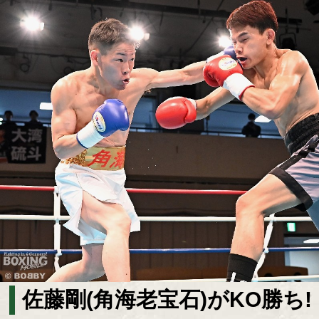
佐藤剛(角海老宝石)がKO勝ち!