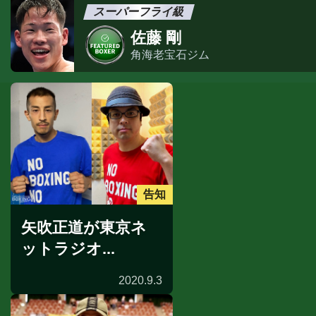
スーパーフライ級
佐藤 剛
角海老宝石ジム
告知
矢吹正道が東京ネ
ットラジオ...
2020.9.3