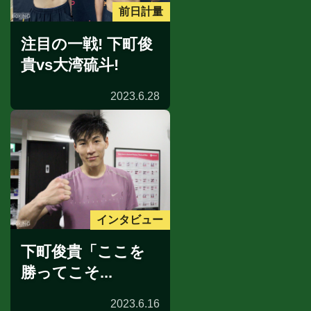
前日計量
注目の一戦! 下町俊
貴vs大湾硫斗!
2023.6.28
インタビュー
下町俊貴「ここを
勝ってこそ...
2023.6.16