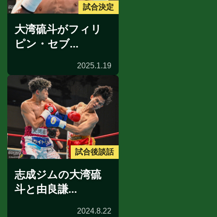
試合決定
大湾硫斗がフィリ
ピン・セブ...
2025.1.19
試合後談話
志成ジムの大湾硫
斗と由良謙...
2024.8.22