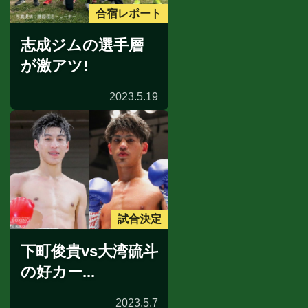
合宿レポート
志成ジムの選手層
が激アツ!
2023.5.19
試合決定
下町俊貴vs大湾硫斗
の好カー...
2023.5.7