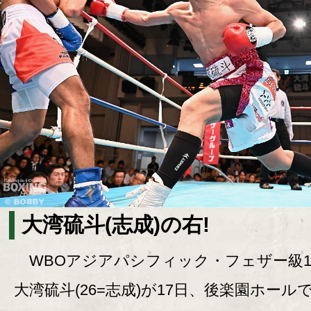
大湾硫斗(志成)の右!
WBOアジアパシフィック・フェザー級1
大湾硫斗(26=志成)が17日、後楽園ホール