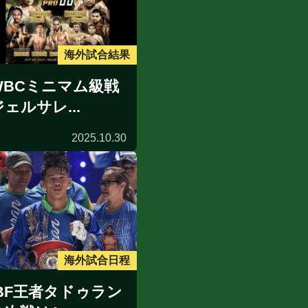
海外試合結果
WBCミニマム級戦
ジェルサレ...
2025.10.30
海外試合日程
IBF王者タドゥラン