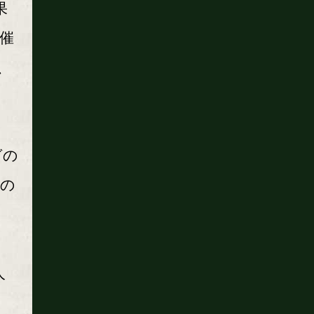
果
催
、
グの
二の
人