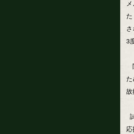
メ
た
さ
3
関
た
故
試
応