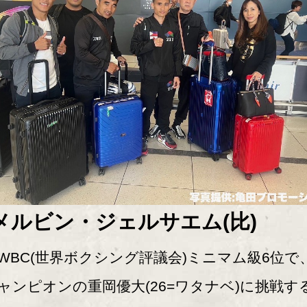
メルビン・ジェルサエム(比)
BC(世界ボクシング評議会)ミニマム級6位で
ャンピオンの重岡優大(26=ワタナベ)に挑戦す