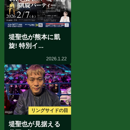
堤聖也が熊本に凱
旋! 特別イ...
2026.1.22
リングサイドの目
堤聖也が見据える