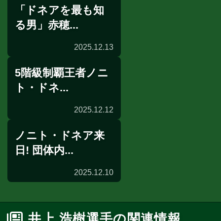
「ドネアを最も知
展開予想と独自チャート
る男」赤穂...
2025.12.13
5階級制覇王者ノニ
展開予想
ト・ドネ...
2025.12.12
ノニト・ドネア来
公開練習
日! 団体内...
2025.12.10
来日
井上 浩樹選手の関連情報