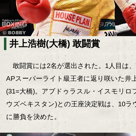
井上浩樹(大橋) 敢闘賞
敢闘賞には2名が選出された。1人目は、W
APスーパーライト級王者に返り咲いた井
(31=大橋)。アブドゥラスル・イスモリロフ(
ウズベキスタン)との王座決定戦は、10ラ
に勝負を決めた。