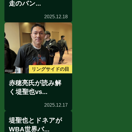
走のバン...
2025.12.18
リングサイドの目
赤穂亮氏が読み解
く堤聖也vs...
2025.12.17
堤聖也とドネアが
WBA世界バ...