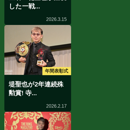
した一戦...
2026.3.15
年間表彰式
堤聖也が2年連続殊
勲賞! 寺...
2026.2.17