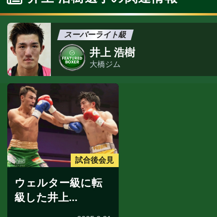
スーパーライト級
井上 浩樹
大橋ジム
試合後会見
ウェルター級に転
級した井上...