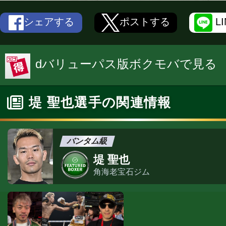
シェアする
ポストする
L
dバリューパス版ボクモバで見る
堤 聖也選手の関連情報
バンタム級
堤 聖也
角海老宝石ジム