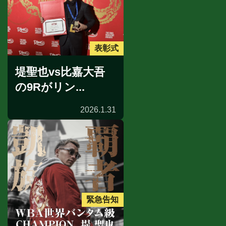
表彰式
堤聖也vs比嘉大吾
の9Rがリン...
2026.1.31
緊急告知