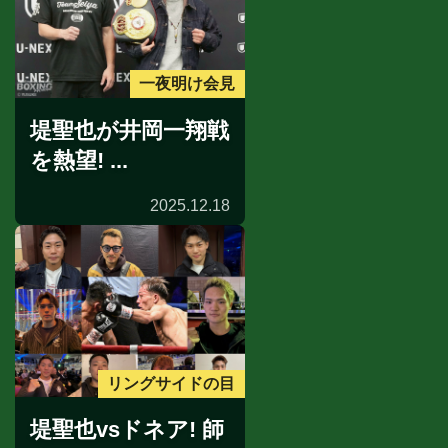
一夜明け会見
堤聖也が井岡一翔戦
を熱望! ...
2025.12.18
リングサイドの目
堤聖也vsドネア! 師