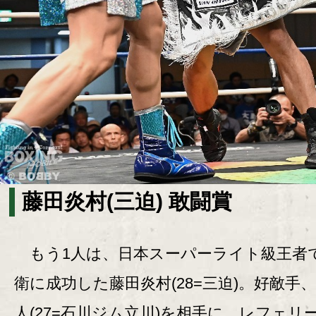
藤田炎村(三迫) 敢闘賞
もう1人は、日本スーパーライト級王者
衛に成功した藤田炎村(28=三迫)。好敵手
人(27=石川ジム立川)を相手に、レフェリ