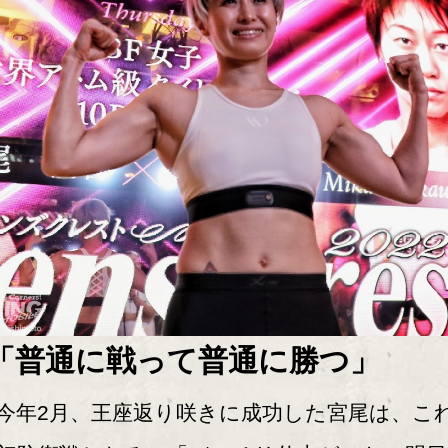
「普通に戦って普通に勝つ」
年2月、王座返り咲きに成功した宮尾は、こ