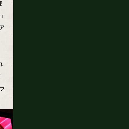
都
ト」
ア
れ
て
でラ