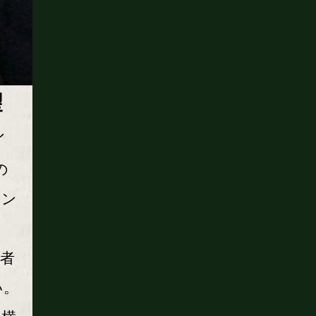
望
イ
の
ベン
、
者
い。