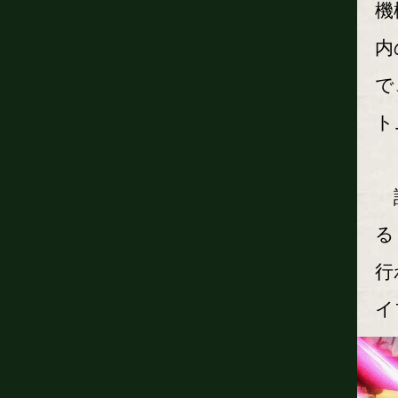
機
内
で
ト
試
る
行
イ