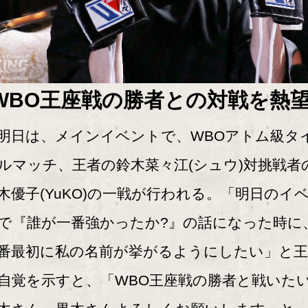
WBO王座戦の勝者との対戦を熱
日は、メインイベントで、WBOアトム級タ
ルマッチ、王者の鈴木菜々江(シュウ)対挑戦者
木優子(YuKO)の一戦が行われる。「明日のイ
で『誰が一番強かったか?』の話になった時に
番最初に私の名前が挙がるようにしたい」と王
自覚を示すと、「WBO王座戦の勝者と戦いた