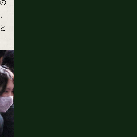
の
調。
と