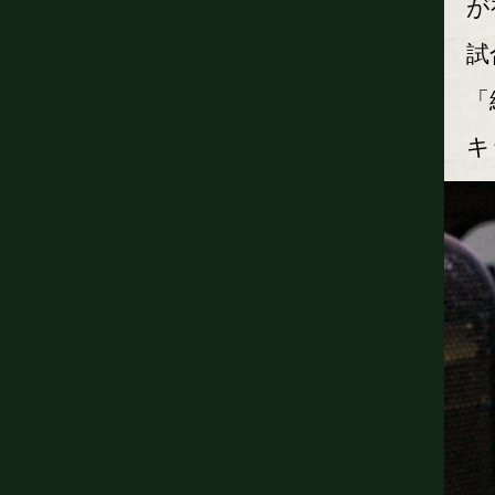
が
試
「
キ