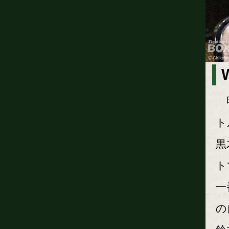
明
ト
黒
ト
一
の