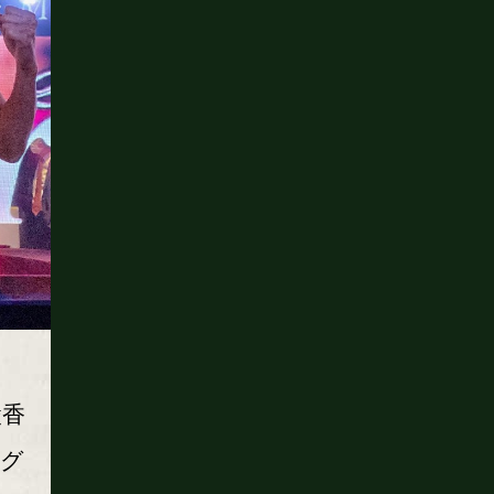
綾香
ング