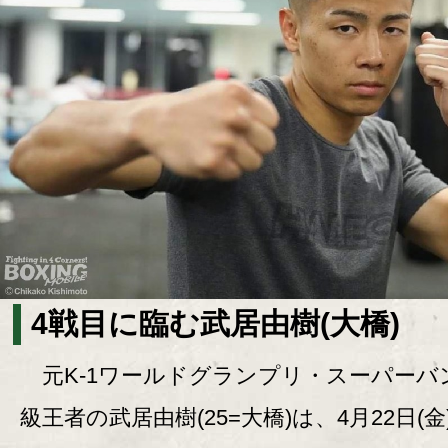
4戦目に臨む武居由樹(大橋)
元K-1ワールドグランプリ・スーパーバ
級王者の武居由樹(25=大橋)は、4月22日(