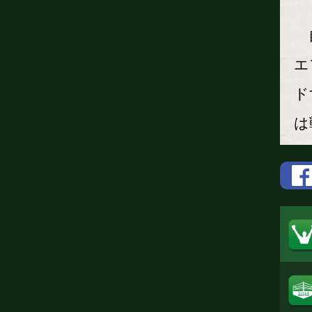
自
エ
ド
は