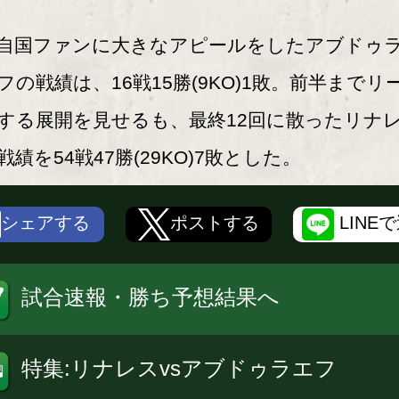
国ファンに大きなアピールをしたアブドゥ
フの戦績は、16戦15勝(9KO)1敗。前半までリ
する展開を見せるも、最終12回に散ったリナ
戦績を54戦47勝(29KO)7敗とした。
シェアする
ポストする
LINE
試合速報・勝ち予想結果へ
特集:リナレスvsアブドゥラエフ