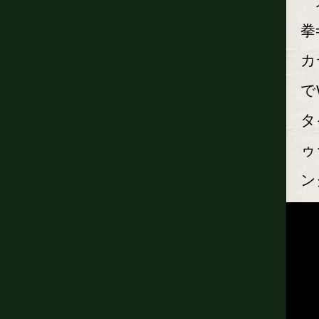
元
拳
カ
で
タ
ゥ
ン