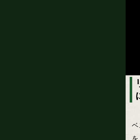
リ
ベ
を