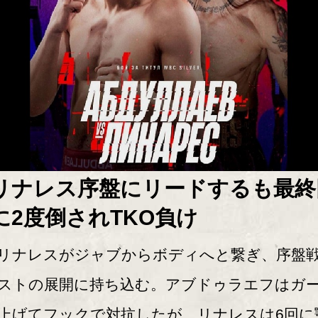
リナレス序盤にリードするも最終
に2度倒されTKO負け
ナレスがジャブからボディへと繋ぎ、序盤
ストの展開に持ち込む。アブドゥラエフはガ
上げてフックで対抗したが、リナレスは6回に