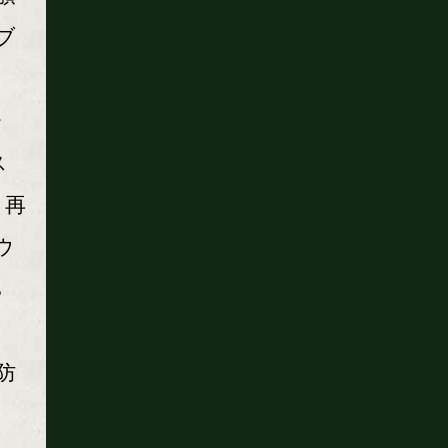
ブ
リ
ャ
ス
。再
ウ
ら
。
防