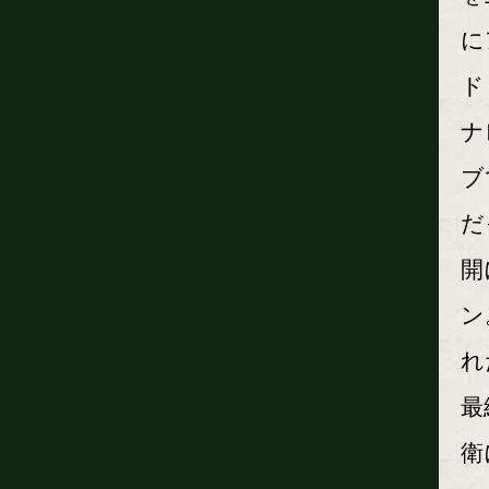
に
ド
ナ
ブ
だ
開
ン
れ
最
衛