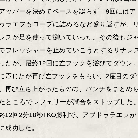
アッパーを決めてペースを譲らず。9回にはア
ゥラエフもロープに詰めるなど盛り返すが、
レスが足を使って捌いていった。その後もジ
でプレッシャーを止めていこうとするリナレ
ったが、最終12回に左フックを浴びてダウン
に応じたが再び左フックをもらい、2度目のダ
。再び立ち上がったものの、パンチをまとめ
たところでレフェリーが試合をストップした
終12回2分18秒TKO勝利で、アブドゥラエフが
に成功した。