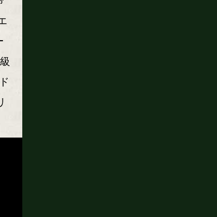
帝
エ
ー
ト級
ド
リ