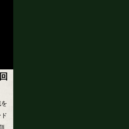
回
戦を
ード
顎