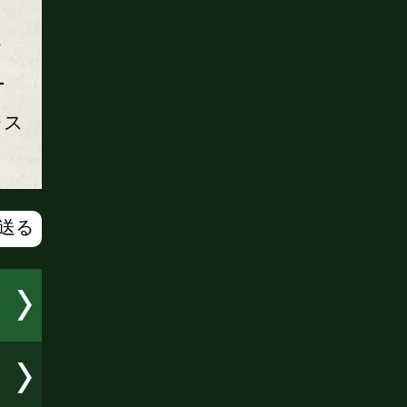
ラ
ー
レス
で送る