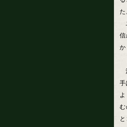
た
ユ
信
か
溝
手
よ
む
と