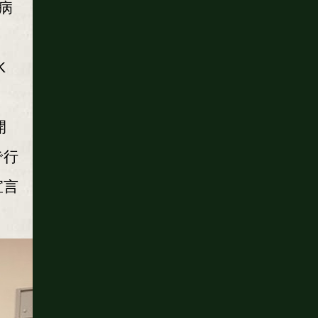
病
K
開
で行
宣言