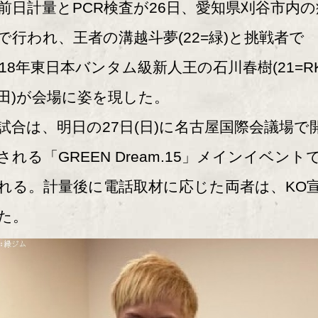
前日計量とPCR検査が26日、愛知県刈谷市内の
で行われ、王者の溝越斗夢(22=緑)と挑戦者で
018年東日本バンタム級新人王の石川春樹(21=R
田)が会場に姿を現した。
合は、明日の27日(日)に名古屋国際会議場で
される「GREEN Dream.15」メインイベント
れる。計量後に電話取材に応じた両者は、KO
た。