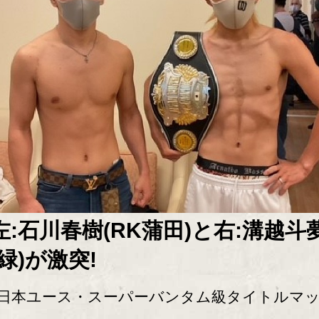
左:石川春樹(RK蒲田)と右:溝越斗
(緑)が激突!
本ユース・スーパーバンタム級タイトルマ