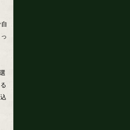
で自
しっ
選
いる
ち込
」