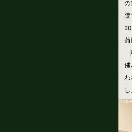
の
院
2
蒲
試
催
わ
し