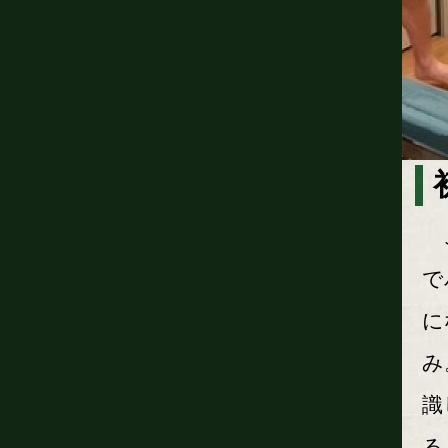
こ
で
に
み
識
る