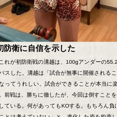
初防衛に自信を示した
れが初防衛戦の溝越は、100gアンダーの55.2
パスした。溝越は「試合が無事に開催される
なってうれしい。試合ができることが本当に
。前戦は、勝ちに徹したが、今回は倒すことを
している。何があってもKOする。もちろん負
ことは考えていない」と、進化した姿を約束