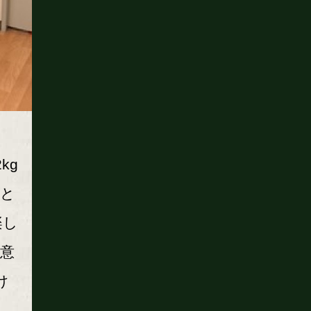
kg
こと
楽し
意
け
し