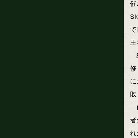
催
S
で
王
細
修
に
敗
伊
者
れ