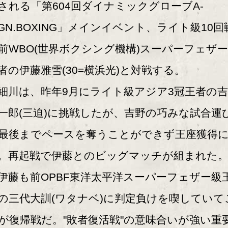
される「第604回ダイナミックグローブA-
IGN.BOXING」メインイベント、ライト級10回
前WBO(世界ボクシング機構)スーパーフェザ
者の伊藤雅雪(30=横浜光)と対戦する。
川は、昨年9月にライト級アジア3冠王者の吉
一郎(三迫)に挑戦したが、吉野の巧みな試合運
最後までペースを奪うことができず王座獲得
。再起戦で伊藤とのビッグマッチが組まれた
藤も前OPBF東洋太平洋スーパーフェザー級
の三代大訓(ワタナベ)に判定負けを喫していて
が復帰戦だ。"敗者復活戦"の意味合いが強い重