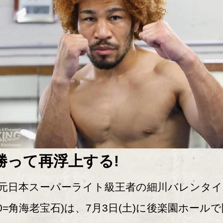
勝って再浮上する!
日本スーパーライト級王者の細川バレンタイ
40=角海老宝石)は、7月3日(土)に後楽園ホール