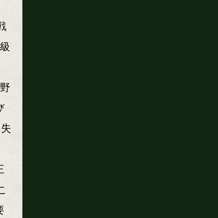
戦
ー級
野
び
に失
。
王
こ
要