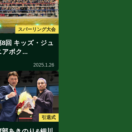
スパーリング大会
第8回 キッズ・ジュ
アボク...
2025.1.26
引退式
渡部あきのり&細川