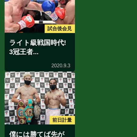
試合後会見
ライト級戦国時代!
3冠王者...
2020.9.3
前日計量
僕には勝てば先が