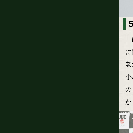
前
に
老
小
の
か