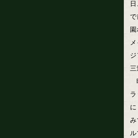
日
で
園
メ
ジ
三
昨
ラ
に
み
ル