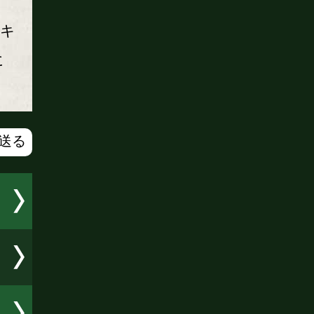
返
エキ
に
で送る