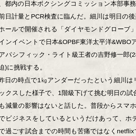
、都内の日本ボクシングコミッション本部事務
前日計量とPCR検査に臨んだ。細川は明日の後
ホールで開催される「ダイヤモンドグローブ
インイベントで日本&OPBF東洋太平洋&WBO
アパシフィック・ライト級王者の吉野修一郎(2
迫)に挑戦する。
日の時点で1㎏アンダーだったという細川は
ックスした様子で、1階級下げて挑む明日の試
も減量の影響はないと話した。普段からスマ
でビジネスをしているというだけあって、ホ
で過ごす試合までの時間も苦痛ではなくnetflix