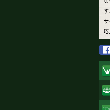
な
す
サ
応