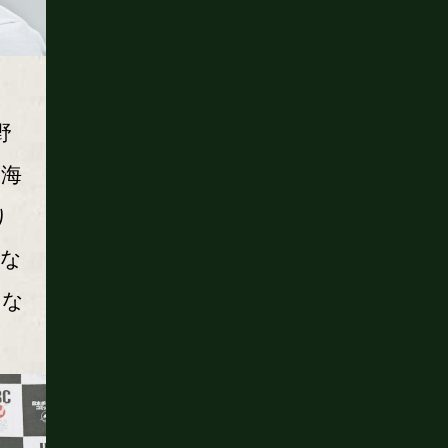
野
角海
り
手な
めな