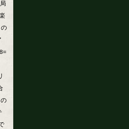
局
楽
」の
ア
8=
リ
合
ホの
テ
で