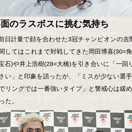
5面のラスボスに挑む気持ち
日計量で顔を合わせた3冠チャンピオンの吉
関してはこれまで対戦してきた岡田博喜(30=
宝石)や井上浩樹(28=大橋)を引き合いに「一回
さい」と印象を語ったが、「ミスが少ない選
でリングでは一番強いタイプ」と警戒心は緩
った。