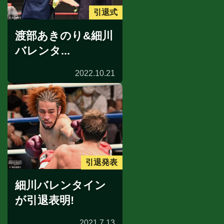
引退式
渡部あきのり&細川
バレンタ...
2022.10.21
引退発表
細川バレンタイン
が引退表明!
2021.7.13