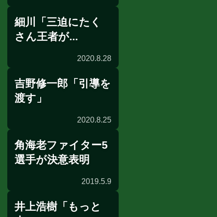
細川「三迫にたく
前日計量
さん王者が...
2020.8.28
吉野修一郎「引導を
独占インタビュー
渡す」
2020.8.25
角海老ファイター5
インタビュー
選手が決意表明
2019.5.9
井上浩樹「もっと
ニュース