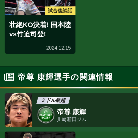
試合後談話
壮絶KO決着! 国本陸
vs竹迫司登!
2024.12.15
帝尊 康輝選手の関連情報
ミドル級超
帝尊 康輝
川崎新田ジム