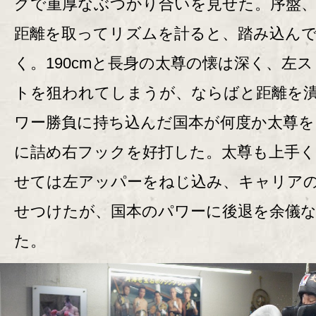
グで重厚なぶつかり合いを見せた。序盤
距離を取ってリズムを計ると、踏み込ん
く。190cmと長身の太尊の懐は深く、左
トを狙われてしまうが、ならばと距離を
ワー勝負に持ち込んだ国本が何度か太尊を
に詰め右フックを好打した。太尊も上手く
せては左アッパーをねじ込み、キャリア
せつけたが、国本のパワーに後退を余儀
た。