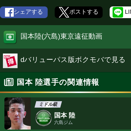
シェアする
ポストする
L
国本陸(六島)東京遠征動画
dバリューパス版ボクモバで見る
国本 陸選手の関連情報
ミドル級
国本 陸
六島ジム