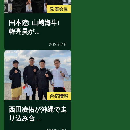
発表会見
国本陸! 山﨑海斗!
韓亮昊が...
2025.2.6
合宿情報
西田凌佑が沖縄で走
り込み合...