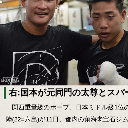
右:国本が元同門の太尊とスパ
関西重量級のホープ、日本ミドル級1位
陸(22=六島)が11日、都内の角海老宝石ジ