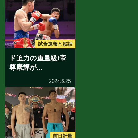
試合速報と談話
ド迫力の重量級!帝
尊康輝が...
2024.6.25
前日計量