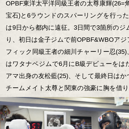
OPBF東洋太平洋同級王者の太尊康輝(26=
宝石)と6ラウンドのスパーリングを行っ
は9日から都内に遠征。3日間で3箇所のジ
り、初日は金子ジムで前OPBF&WBOア
フィック同級王者の細川チャーリー忍(35)
はワタナベジムで6月にB級デビューをは
アマ出身の友松藍(25)、そして最終日はか
チームメイト太尊と関東の強豪に胸を借り