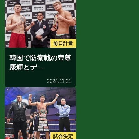
前日計量
韓国で防衛戦の帝尊
康輝とデ...
2024.11.21
試合決定