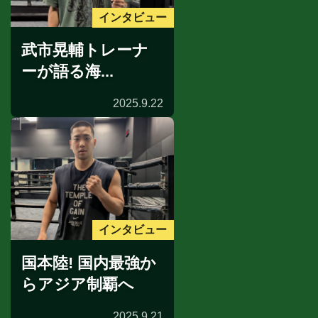
インタビュー
武市晃輔トレーナ
ーが語る海...
2025.9.22
インタビュー
国本陸! 国内最強か
らアジア制覇へ
2025.9.21