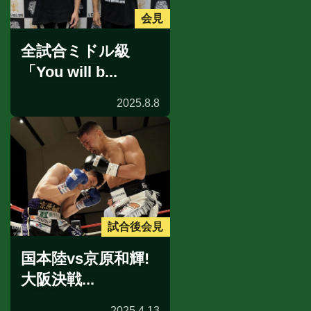
会見
全試合ミドル級
「You will b...
2025.8.8
試合後会見
国本陸vs京原和輝!
大阪決戦...
2025.4.13