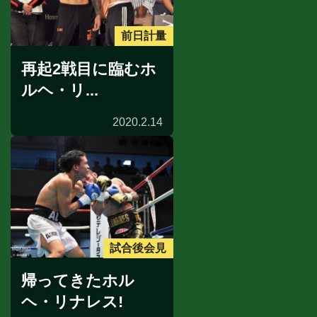
前日計量
再起2戦目に臨むホ
ルヘ・リ...
2020.2.14
試合後会見
帰ってきたホル
ヘ・リナレス!