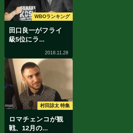
WBOランキング
田口良一がフライ
級5位にラ...
2018.11.28
村田諒太 特集
ロマチェンコが観
戦、12月の...