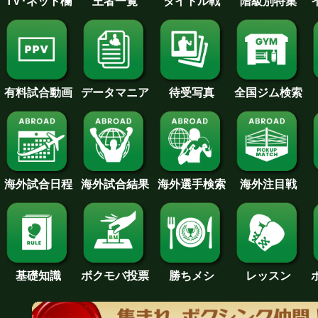
王者一覧
タイトル戦
TV･ネット欄
階級別特集
待受写真
全国ジム検索
データマニア
有料試合動画
海外試合日程
海外試合結果
海外注目戦
海外選手検索
基礎知識
ボクモバ投票
勝ちメシ
レッスン