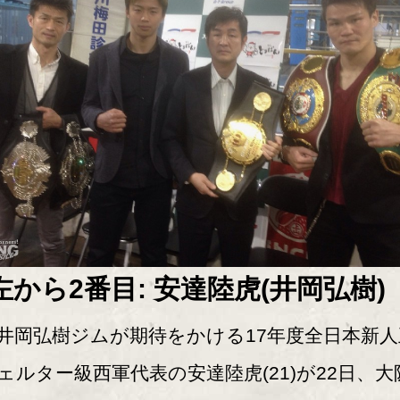
左から2番目: 安達陸虎(井岡弘樹)
岡弘樹ジムが期待をかける17年度全日本新人
ェルター級西軍代表の安達陸虎(21)が22日、大