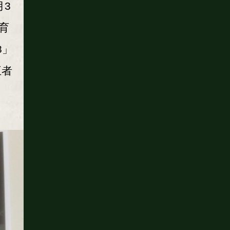
月3
育
8」
王者