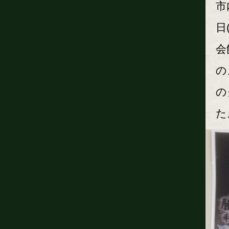
市
日
会
の
の
た