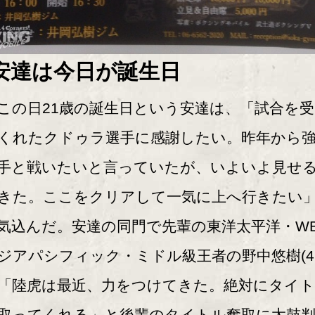
安達は今日が誕生日
の日21歳の誕生日という安達は、「試合を受
くれたクドゥラ選手に感謝したい。昨年から
手と戦いたいと言っていたが、いよいよ見せ
きた。ここをクリアして一気に上へ行きたい
気込んだ。安達の同門で先輩の東洋太平洋・W
ジアパシフィック・ミドル級王者の野中悠樹(41
「陸虎は最近、力をつけてきた。絶対にタイ
取ってくれる」と後輩のタイトル奪取に太鼓