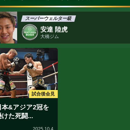
スーパーウェルター級
安達 陸虎
大橋ジム
試合後会見
日本&アジア2冠を
懸けた死闘...
2025.10.4