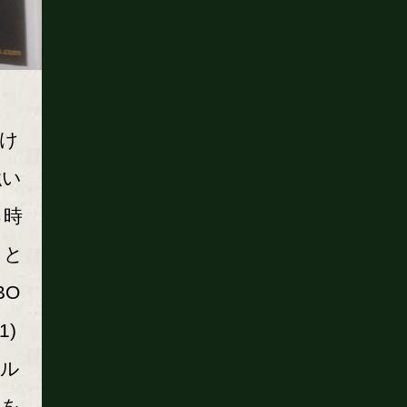
け
強い
る時
」と
BO
)
トル
判を