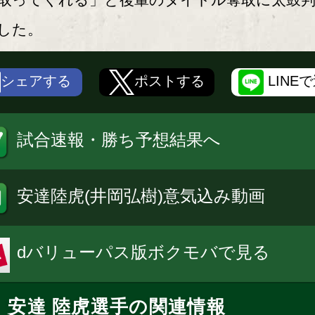
した。
シェアする
ポストする
LINE
試合速報・勝ち予想結果へ
安達陸虎(井岡弘樹)意気込み動画
dバリューパス版ボクモバで見る
安達 陸虎選手の関連情報