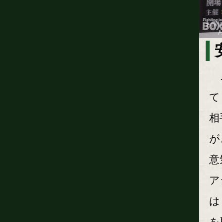
こ
て
相
が
意
ア
は
を