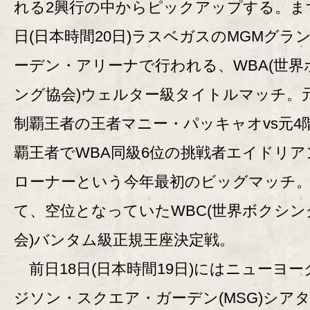
れる2興行の中からピックアップする。まず
日(日本時間20日)ラスベガスのMGMグラ
ーデン・アリーナで行われる、WBA(世界
ング協会)ウェルター級タイトルマッチ。
制覇王者の王者マニー・パッキャオvs元4
覇王者でWBA同級6位の挑戦者エイドリア
ローナーという今年最初のビッグマッチ
て、空位となっていたWBC(世界ボクシン
会)バンタム級正規王座決定戦。
前日18日(日本時間19日)にはニューヨー
ジソン・スクエア・ガーデン(MSG)シア