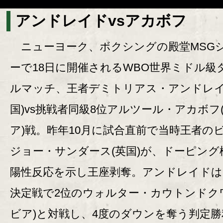
アンドレイドvsアカボフ
ニューヨーク、ボクシングの殿堂MSG
ーで18日に開催されるWBO世界ミドル級
ルマッチ、王者デミトリアス・アンドレイ
国)vs挑戦者同級8位アルツール・アカボフ
ア)戦。昨年10月に試合直前で当時王者の
ジョー・サンダース(英国)が、ドーピング
陽性反応を示し王座剥奪。アンドレイドは
決定戦で2位のウォルター・カウトンドク
ビア)と対戦し、4度のダウンを奪う判定勝