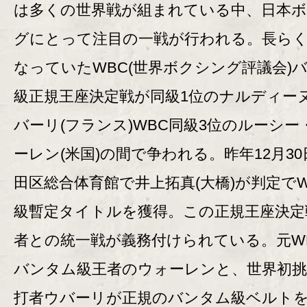
は多くの世界戦が組まれている中、日本
グにとって注目の一戦が行われる。長ら
なっていたWBC(世界ボクシング評議会)
級正規王座決定戦が同級1位のナルディー
バーリ(フランス)WBC同級3位のルーシー
ーレン(米国)の間で争われる。昨年12月3
田区総合体育館で井上拓真(大橋)が判定でW
級暫定タイトルを獲得。この正規王座決定
者との統一戦が義務付けられている。元W
バンタム級王者のウォーレンと、世界初挑
打者ウバーリが正規のバンタム級ベルト