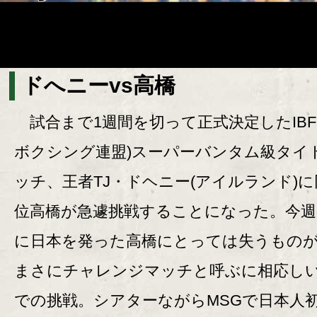
ドへニーvs高橋
試合まで1週間を切って正式決定したIBF
ボクシング連盟)スーパーバンタム級タイ
ッチ、王者TJ・ドヘニー(アイルランド)に
位高橋が急遽挑戦することになった。今週
に日本を発った高橋にとっては失うもの
まさにチャレンジマッチと呼ぶに相応し
での挑戦。シアターながらMSGで日本人