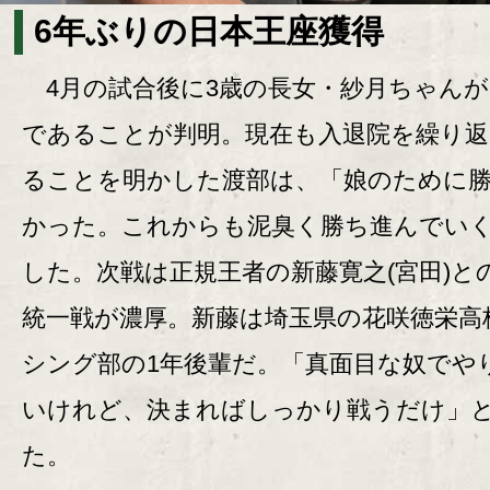
6年ぶりの日本王座獲得
4月の試合後に3歳の長女・紗月ちゃんが
であることが判明。現在も入退院を繰り
ることを明かした渡部は、「娘のために
かった。これからも泥臭く勝ち進んでい
した。次戦は正規王者の新藤寛之(宮田)と
統一戦が濃厚。新藤は埼玉県の花咲徳栄高
シング部の1年後輩だ。「真面目な奴でや
いけれど、決まればしっかり戦うだけ」
た。