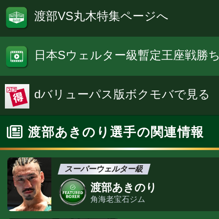
渡部VS丸木特集ページへ
日本Sウェルター級暫定王座戦勝
dバリューパス版ボクモバで見る
渡部あきのり選手の関連情報
スーパーウェルター級
渡部あきのり
角海老宝石ジム