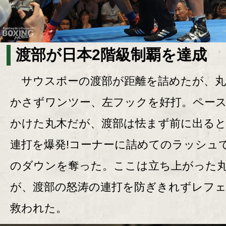
渡部が日本2階級制覇を達成
サウスポーの渡部が距離を詰めたが、丸
かさずワンツー、左フックを好打。ペー
かけた丸木だが、渡部は怯まず前に出る
連打を爆発!コーナーに詰めてのラッシュ
のダウンを奪った。ここは立ち上がった
が、渡部の怒涛の連打を防ぎきれずレフ
救われた。