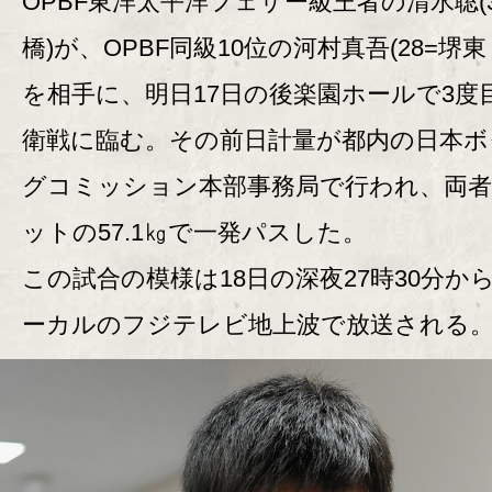
OPBF東洋太平洋フェザー級王者の清水聡(3
橋)が、OPBF同級10位の河村真吾(28=堺東
を相手に、明日17日の後楽園ホールで3度
衛戦に臨む。その前日計量が都内の日本ボ
グコミッション本部事務局で行われ、両
ットの57.1㎏で一発パスした。
この試合の模様は18日の深夜27時30分か
ーカルのフジテレビ地上波で放送される