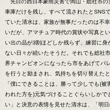
先日の西日本豪雨災害で岡山・総社市の
車庫だけを残し、すべて流されたとSNS
ていた清水は、家族が無事だったのは不幸
いだが、アマチュア時代の賞状や写真と
い出の品が3割ほどしか残らず、練習に身
ない日々が続いたそうだ。それでも総社
界チャンピオンになったら市をあげてパ
を行うと励まされ、気持ちを切り替えた
「僕にできることは、勝って少しでも(被
われた方を)元気づけることぐらいしかで
い」と決意の表情を見せた清水は、「明日