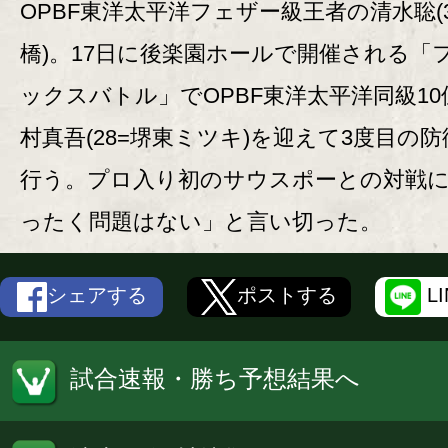
OPBF東洋太平洋フェザー級王者の清水聡(3
橋)。17日に後楽園ホールで開催される「
ックスバトル」でOPBF東洋太平洋同級10
村真吾(28=堺東ミツキ)を迎えて3度目の
行う。プロ入り初のサウスポーとの対戦
ったく問題はない」と言い切った。
シェアする
ポストする
L
試合速報・勝ち予想結果へ