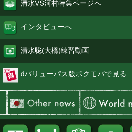
清水VS河村特集ページへ
インタビューへ
清水聡(大橋)練習動画
dバリューパス版ボクモバで見る