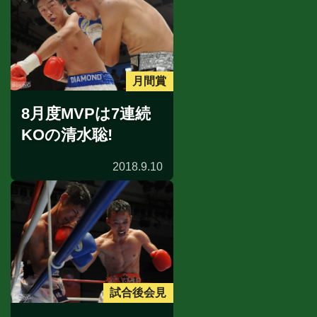
月間賞
8月度MVPは7連続
KOの清水聡!
2018.9.10
試合後会見