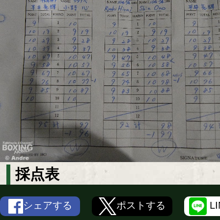
採点表
シェアする
ポストする
L