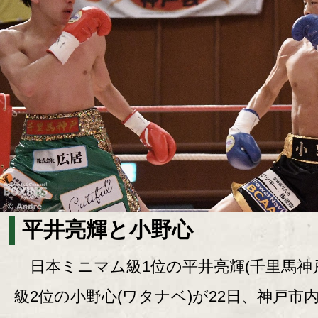
平井亮輝と小野心
日本ミニマム級1位の平井亮輝(千里馬神
級2位の小野心(ワタナベ)が22日、神戸市