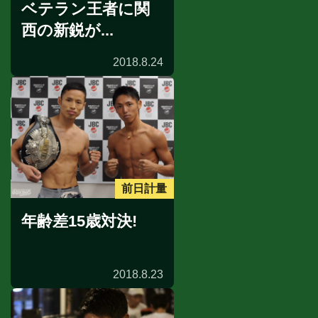
ベテラン王者に関
西の新鋭が...
2018.8.24
前日計量
年齢差15歳対決!
2018.8.23