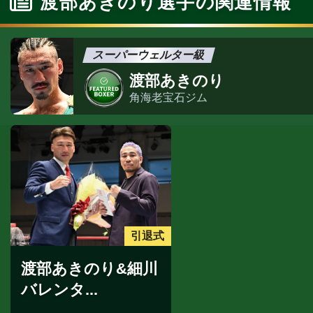
渡部あきのり選手の関連情報
スーパーウェルター級
渡部あきのり
角海老宝石ジム
引退式
渡部あきのり&細川
バレンタ...