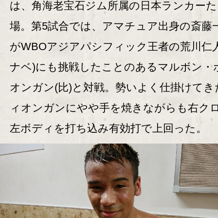
は、角海老宝石ジム所属の日本ランカーた
場。第5試合では、アマチュア出身の斎藤一貴
がWBOアジアパシフィック王者の荒川仁人
ナベ)にも挑戦したことのあるマルボン・
オンガン(比)と対戦。勢いよく仕掛けてき
ィオンガンにやや手を焼きながらも右ク
左ボディを打ち込み有効打で上回った。