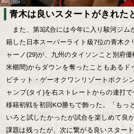
青木は良いスタートがきれた
また、第3試合には今年に入り駿河ジム
籍した日本スーパーライト級7位の青木ク
ャーノ(29)が、九州のタイソンこと別府優
米櫛間)からダウンを奪ったこともあるド
ビチット・ゲーオクワンリゾートボクシ
ャンプ(タイ)を右ストレートからの連打で
移籍初戦を初回KO勝ちで飾った。「もっ
いろと試したかったが試合を楽しめて良
課題は残ったが、次に繋がる良いスター