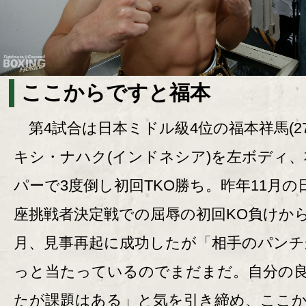
ここからですと福本
第4試合は日本ミドル級4位の福本祥馬(27
キシ・ナハク(インドネシア)を左ボディ
パーで3度倒し初回TKO勝ち。昨年11月の
座挑戦者決定戦での屈辱の初回KO負けから
月、見事再起に成功したが「相手のパンチ
っと当たっているのでまだまだ。自分の
たが課題はある」と気を引き締め、ここ