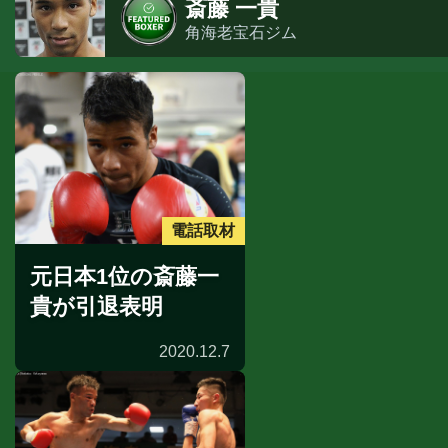
斎藤 一貴
角海老宝石ジム
電話取材
元日本1位の斎藤一
貴が引退表明
2020.12.7