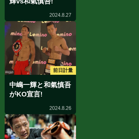
輝vs和氣慎吾!
2024.8.27
前日計量
中嶋一輝と和氣慎吾
がKO宣言!
2024.8.26