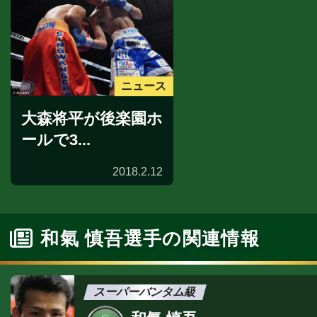
ニュース
大森将平が後楽園ホ
ールで3...
2018.2.12
和氣 慎吾選手の関連情報
スーパーバンタム級