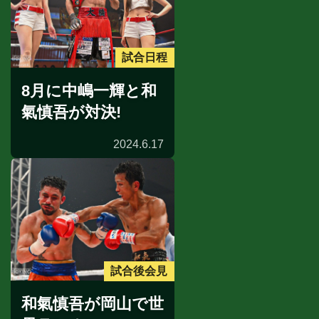
試合日程
8月に中嶋一輝と和
氣慎吾が対決!
2024.6.17
試合後会見
和氣慎吾が岡山で世