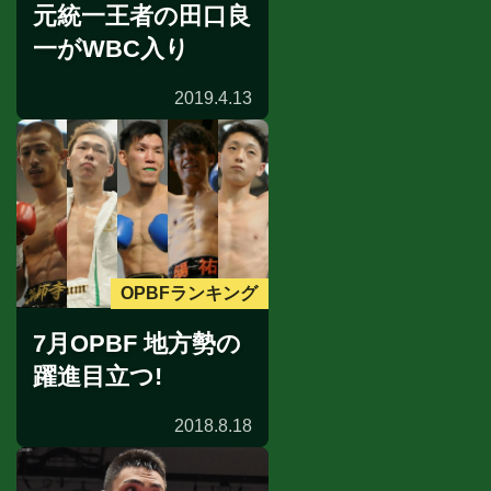
元統一王者の田口良
一がWBC入り
2019.4.13
OPBFランキング
7月OPBF 地方勢の
躍進目立つ!
2018.8.18