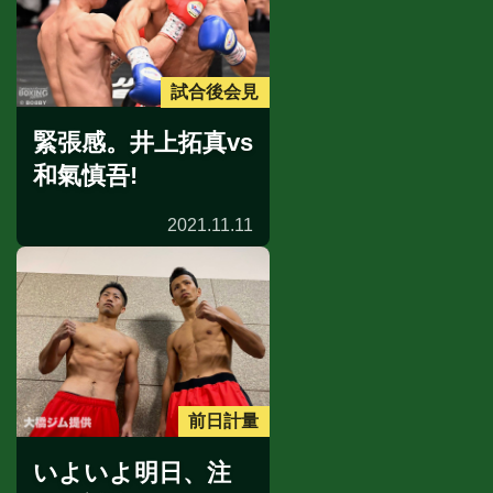
試合後会見
緊張感。井上拓真vs
和氣慎吾!
2021.11.11
前日計量
いよいよ明日、注