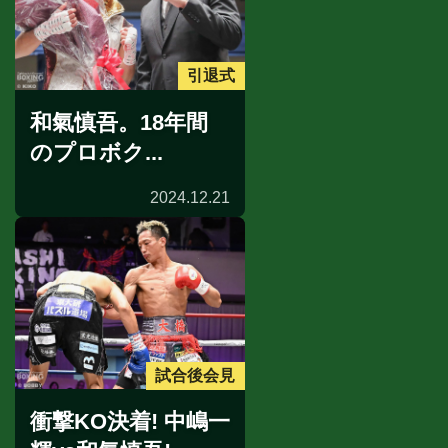
引退式
和氣慎吾。18年間
のプロボク...
2024.12.21
試合後会見
衝撃KO決着! 中嶋一