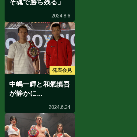
そ魂で勝ち残る」
2024.8.6
発表会見
中嶋一輝と和氣慎吾
が静かに...
2024.6.24