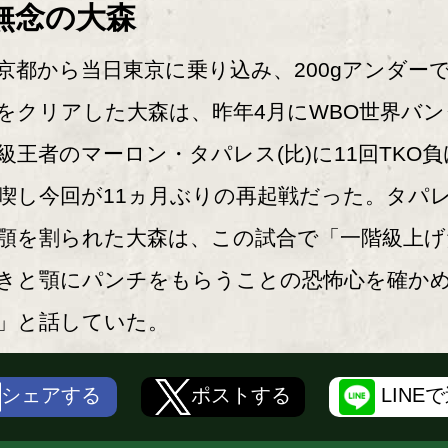
無念の大森
都から当日東京に乗り込み、200gアンダー
をクリアした大森は、昨年4月にWBO世界バン
級王者のマーロン・タパレス(比)に11回TKO負
喫し今回が11ヵ月ぶりの再起戦だった。タパ
顎を割られた大森は、この試合で「一階級上げ
きと顎にパンチをもらうことの恐怖心を確か
」と話していた。
シェアする
ポストする
LINE