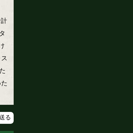
で計
タ
け
レス
た
めた
で送る