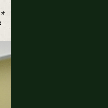
、
gオ
は