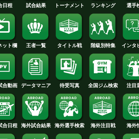
合日程
試合結果
トーナメント
ランキング
選手
王者一覧
タイトル戦
インタ
･ネット欄
階級別特集
待受写真
全国ジム検索
データマニア
注目
試合動画
試合日程
海外試合結果
海外注目戦
海外
海外選手検索