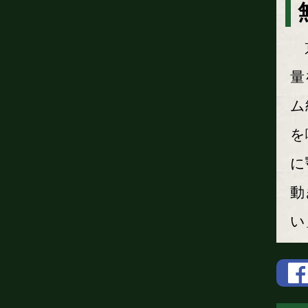
京
量
ム
を
に
動
い