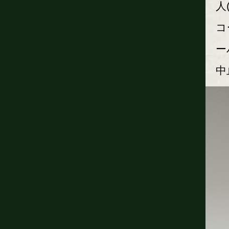
人
コ
ー
中