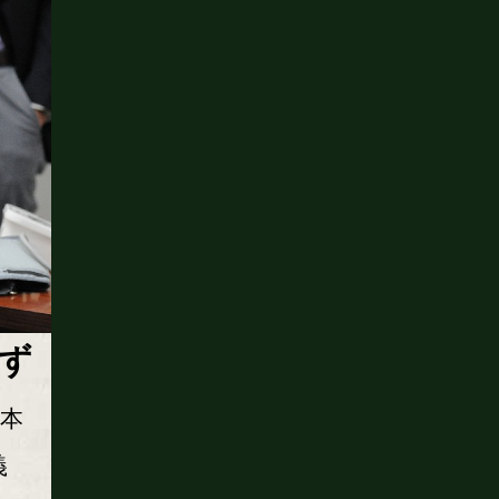
ず
本
義