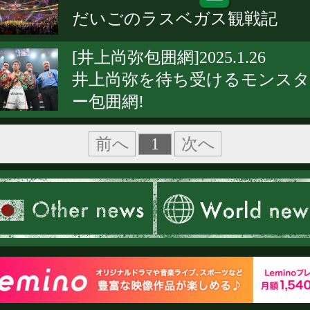
だいごのラスベガス観戦記
[井上尚弥包囲網]2025.1.26
井上尚弥を待ち受けるモンスタ
ー包囲網!
1
前へ
次へ