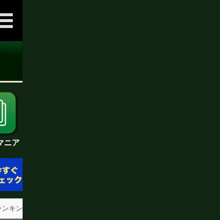
マニア
ランキング
試合後会見
女子情報
前日計量・調印式
立