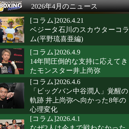
2026年4月のニュース
[コラム]2026.4.21
ベジータ石川のスカウターコ
ム(平野琉喜亜編)
[コラム]2026.4.9
14年間圧倒的な支持に応えてき
たモンスター井上尚弥
[コラム]2026.4.6
「ビッグバン中谷潤人」覚醒の
軌跡 井上尚弥へ向かった8年の
心理変化
[コラム]2026.4.1
なぜ2人は今まで戦わなかった