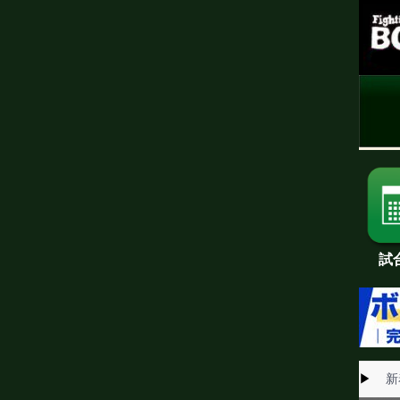
試
▶
新