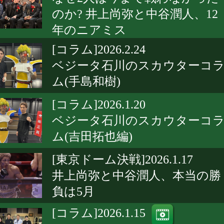
のか? 井上尚弥と中谷潤人、12
年のニアミス
[コラム]2026.2.24
ベジータ石川のスカウターコ
ム(手島和樹)
[コラム]2026.1.20
ベジータ石川のスカウターコ
ム(吉田拓也編)
[東京ドーム決戦]2026.1.17
井上尚弥と中谷潤人、本当の勝
負は5月
[コラム]2026.1.15