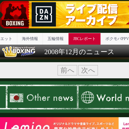
イエット
海外情報
五輪情報
JBCレポート
ボクモバPPV
2008年12月のニュース
前へ
次へ