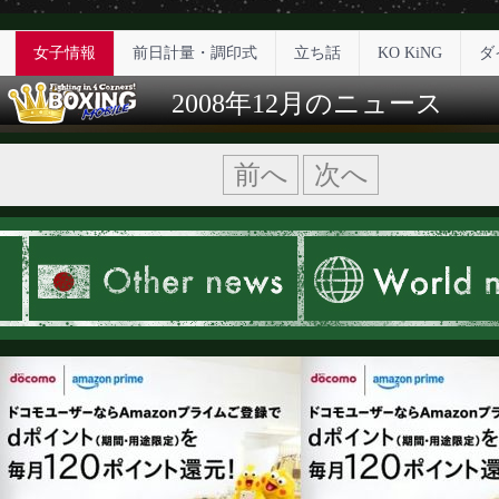
女子情報
前日計量・調印式
立ち話
KO KiNG
ダ
2008年12月のニュース
前へ
次へ