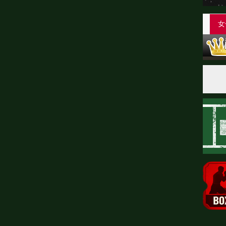
ー
会見・発表
公開練習
ランキング
試合後会見
女