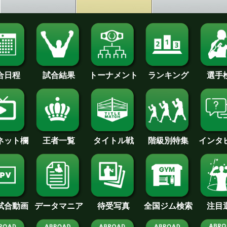
合日程
試合結果
トーナメント
ランキング
選手
王者一覧
タイトル戦
インタ
･ネット欄
階級別特集
待受写真
全国ジム検索
データマニア
注目
試合動画