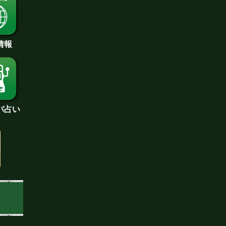
情報
バ占い