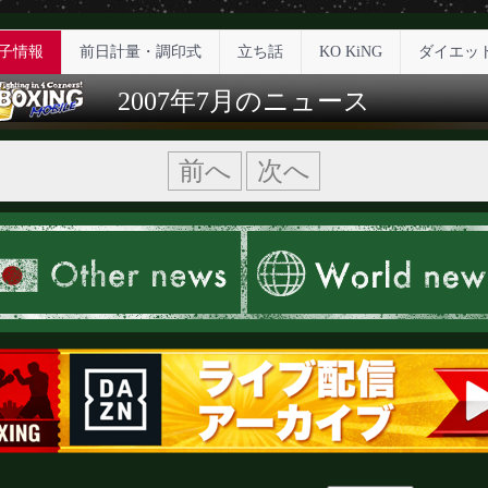
子情報
前日計量・調印式
立ち話
KO KiNG
ダイエッ
2007年7月のニュース
前へ
次へ