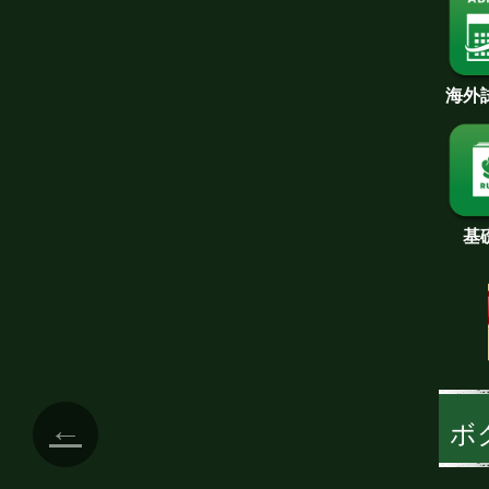
海外
基
←
ボ