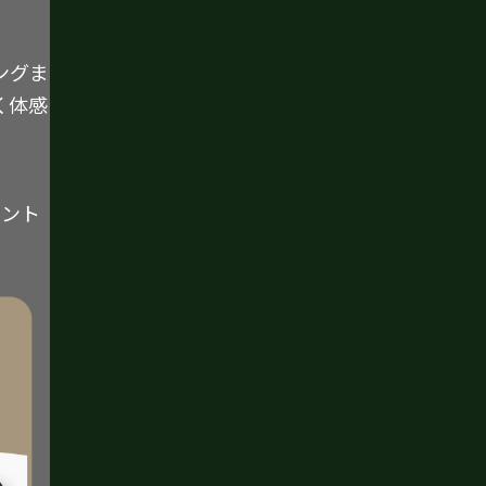
ングま
く体感
イント