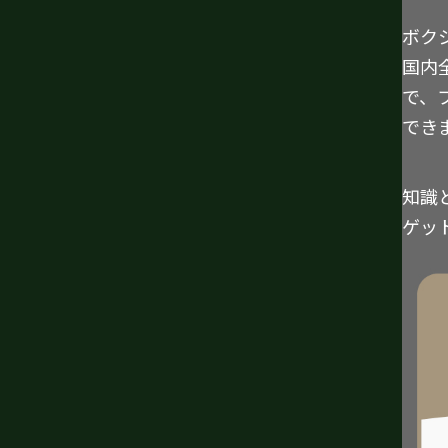
ボク
国内
で、
でき
知識
ゲッ