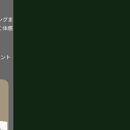
ングま
く体感
イント