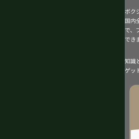
ボク
国内
で、
でき
知識
ゲッ