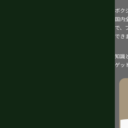
ボク
国内
で、
でき
知識
ゲッ