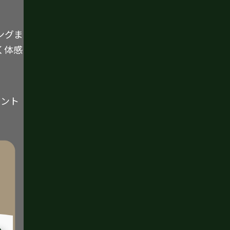
ングま
く体感
イント