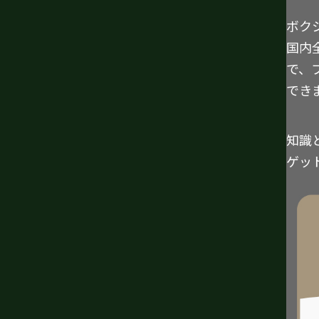
ボク
国内
で、
でき
知識
ゲッ