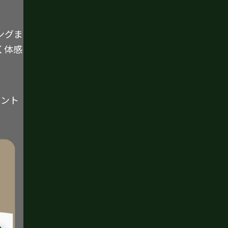
ングま
く体感
イント