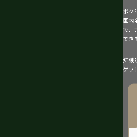
ボク
国内
で、
でき
知識
ゲッ