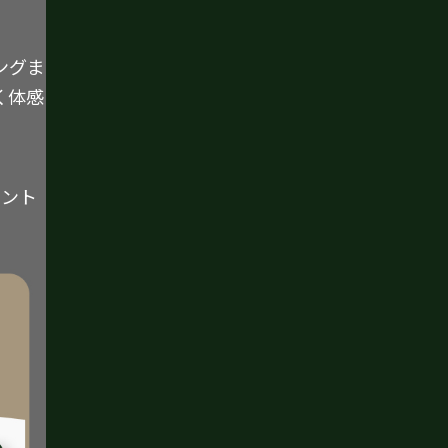
ングま
く体感
イント