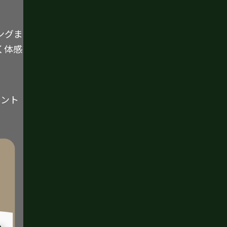
ングま
く体感
イント