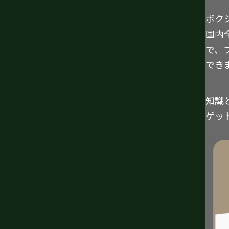
ボク
国内
で、
でき
知識
ゲッ