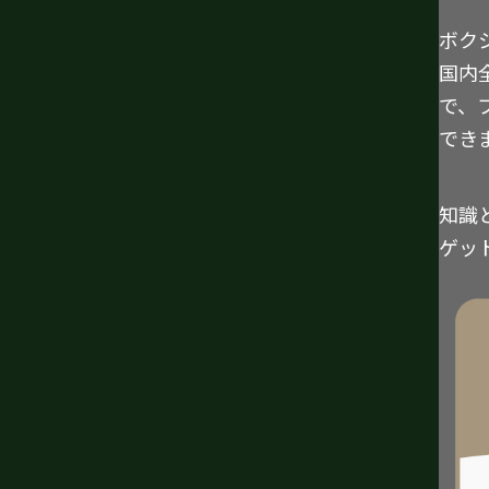
ボク
国内
で、
でき
知識
ゲッ