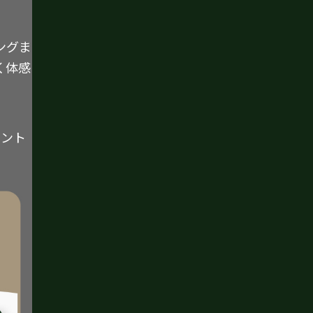
ングま
く体感
イント