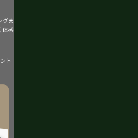
ングま
く体感
イント