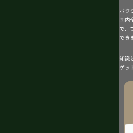
ボク
国内
で、
でき
知識
ゲッ