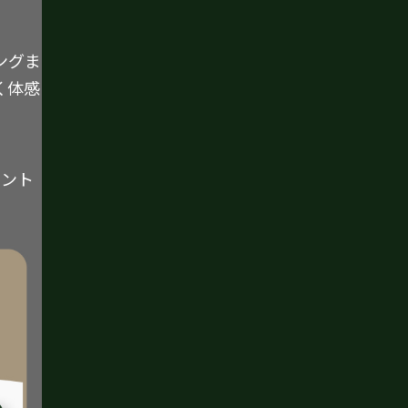
ングま
く体感
イント