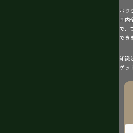
ボク
国内
で、
でき
知識
ゲッ