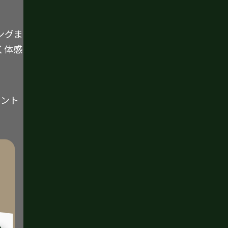
ングま
く体感
イント