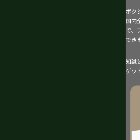
ボク
国内
で、
でき
知識
ゲッ