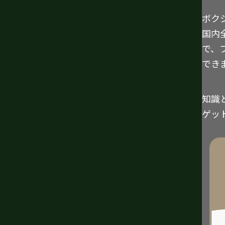
ボク
国内
で、
でき
知識
ゲッ