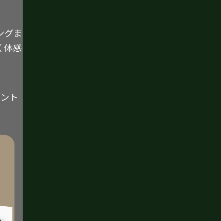
ングま
く体感
イント