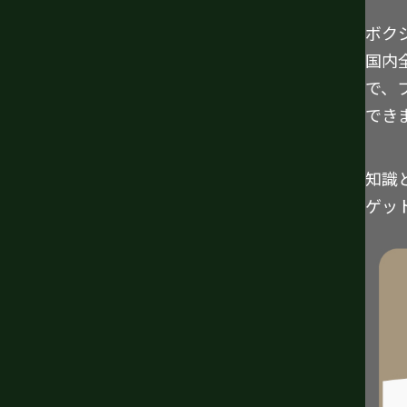
ボク
国内
で、
でき
知識
ゲッ