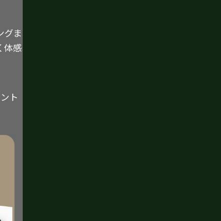
ングま
く体感
イント