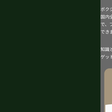
ボク
国内
で、
でき
知識
ゲッ