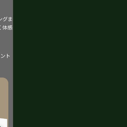
ングま
く体感
イント