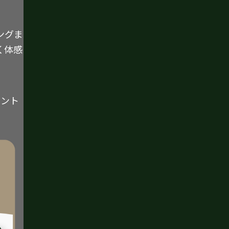
ングま
く体感
イント