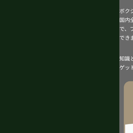
ボク
国内
で、
でき
知識
ゲッ