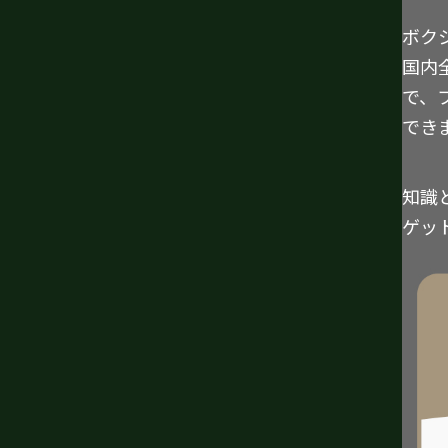
ボク
国内
で、
でき
知識
ゲッ