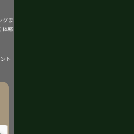
ングま
く体感
イント