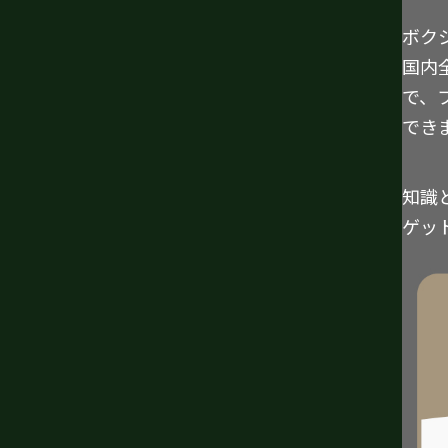
ボク
国内
で、
でき
知識
ゲッ