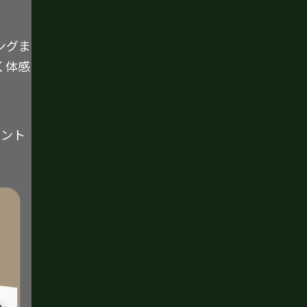
ングま
く体感
イント