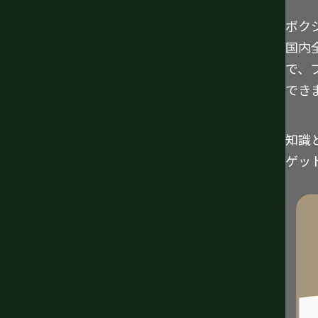
ボク
国内
で、
でき
知識
ゲッ