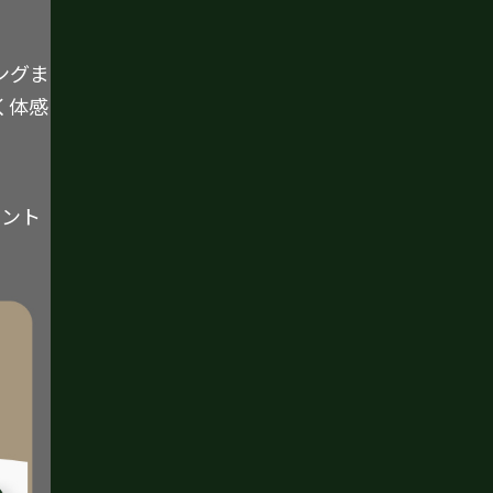
ングま
く体感
イント