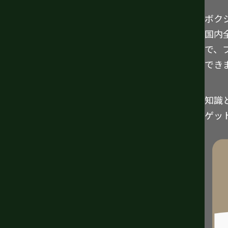
ボク
国内
で、
でき
知識
ゲッ