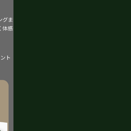
ングま
く体感
イント