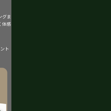
ングま
く体感
イント