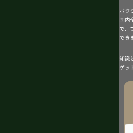
ボク
国内
で、
でき
知識
ゲッ