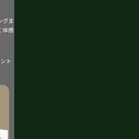
ングま
く体感
イント