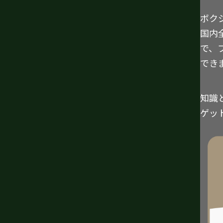
ボク
国内
で、
でき
知識
ゲッ